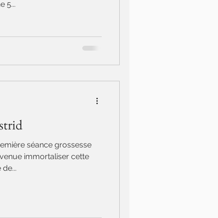
 5...
strid
remière séance grossesse
t venue immortaliser cette
de...