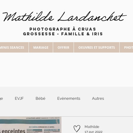
Photographe à Cruas
Grossesse - Famille & Iris
MINIS SEANCES
MARIAGE
OFFRIR
OEUVRES ET SUPPORTS
PHOT
ge
EVJF
Bébé
Evènements
Autres
Mathilde
17 avr. 2022