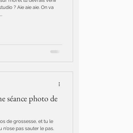
sur moi et tu devrais venir
udio ? Aie aie aie. On va
..
une séance photo de
os de grossesse, et tu le
 n'ose pas sauter le pas.